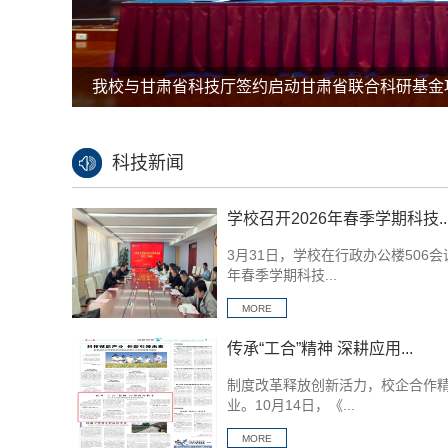
科技新闻
学校召开2026年春季学期科技..
3月31日，学校在行政办公楼506会
年春季学期科技...
MORE
传承“工合”精神 深耕应用...
制度改革释放创新活力，校企合作
业。10月14日，《...
MORE